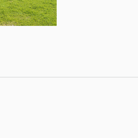
n
Agentur
Vor Ort
Bra
Marketing
ung