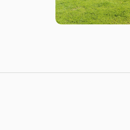
Leistunge
Social Media 
Webdesign
Google Werb