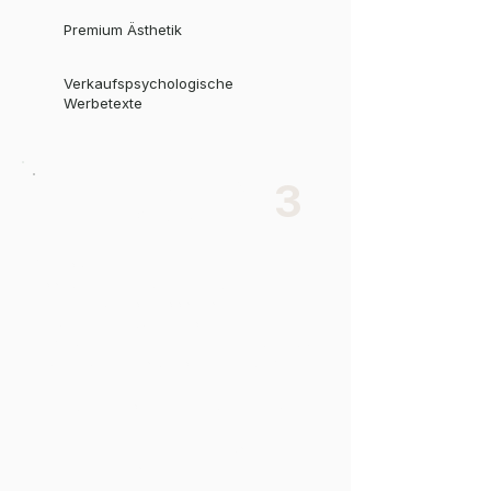
Premium Ästhetik
Verkaufspsychologische
Werbetexte
Tech, Speed &
3
Local SEO
Der Code muss blitzschnell sein. Wir
programmieren saubere, extrem schnelle
Websites, die von Google geliebt
werden. Eine Ladezeit von unter 2
Sekunden ist Pflicht, um im Schwarzwald
und bundesweit ganz oben zu ranken.
Extreme Core Web Vitals (Speed)
Technisches SEO & Onpage-
Optimierung