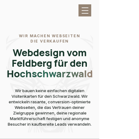
WIR MACHEN WEBSEITEN
DIE VERKAUFEN
Webdesign vom
Feldberg für den
Ho
ch
sc
hw
a
rz
w
a
l
d
Wir bauen keine einfachen digitalen
Visitenkarten für den Schwarzwald. Wir
entwickeln rasante, conversion-optimierte
Webseiten, die das Vertrauen deiner
Zielgruppe gewinnen, deine regionale
Marktführerschaft festigen und anonyme
Besucher in kaufbereite Leads verwandeln.