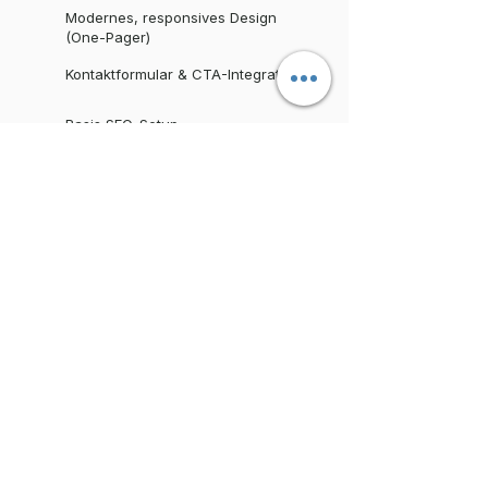
Modernes, responsives Design
(One-Pager)
Kontaktformular & CTA-Integration
Basis SEO-Setup
Impressum & Datenschutz
(Muster)
Termin vereinbaren
Business Premium
Für etablierte Unternehmen im
Schwarzwald, die ihre Website als
aktiven Verkäufer nutzen wollen.
Ab