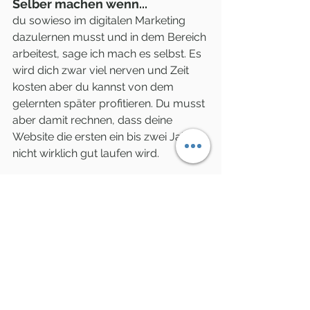
Selber machen wenn...
du sowieso im digitalen Marketing 
dazulernen musst und in dem Bereich 
arbeitest, sage ich mach es selbst. Es 
wird dich zwar viel nerven und Zeit 
kosten aber du kannst von dem 
gelernten später profitieren. Du musst 
aber damit rechnen, dass deine 
Website die ersten ein bis zwei Jahre 
nicht wirklich gut laufen wird.
Agentur engagieren wenn...
du ganz klar Geld sparen möchtest 
und unkompliziert eine erfolgreiche 
Website haben willst. Es ist 
wirtschaftlicher von der Effizienz 
anderer zu profitieren. In weniger Zeit 
mehr zu schaffen spart immer Geld. 
Wenn man immer alles selber 